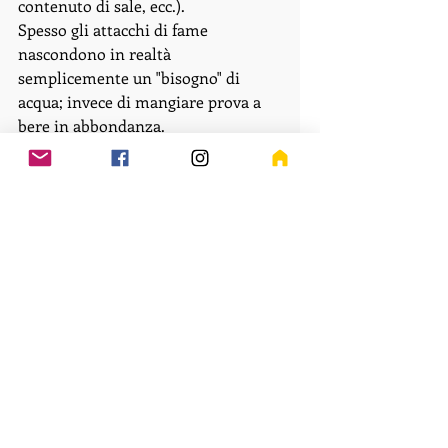
contenuto di sale, ecc.). 
Spesso gli attacchi di fame 
nascondono in realtà 
semplicemente un "bisogno" di 
acqua; invece di mangiare prova a 
bere in abbondanza. 
Non andare mai a fare la spesa a 
stomaco vuoto, questo potrebbe 
indurti ad acquistare cibi 
ipercalorici e poco salutari dai quali 
vorresti stare alla larga. Consuma 
solo saltuariamente alimenti 
trasformati ricchi di sale (snacks 
salati, patatine in sacchetto, olive 
da tavola, alcuni salumi e formaggi). 