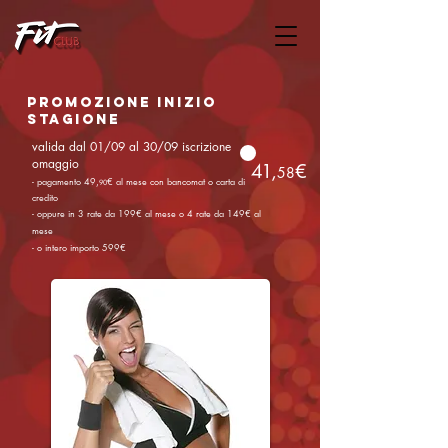
promozione Inizio
stagione
valida dal 01/09 al 30/09 iscrizione
omaggio
41
,
€
58
- pagamento 49,
€ al mese con banco
mat o carta di
90
credito
- oppure in 3 rate da 199€ al
mese o 4 rate da 149€ al
mese
- o intero importo 599€